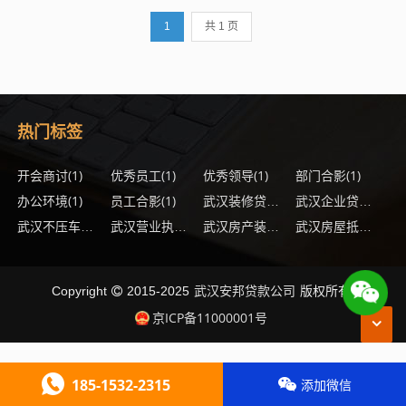
说，这是一个不小的经济负担，幸运的
1
共 1 页
是，...
热门标签
开会商讨
(1)
优秀员工
(1)
优秀领导
(1)
部门合影
(1)
办公环境
(1)
员工合影
(1)
(1)
武汉装修贷款办理流程
武汉企业贷款还款方式
(1)
(1)
(1)
武汉不压车贷款银行规定
武汉营业执照贷款注意事项
武汉房产装修贷款有哪些优点
武汉房屋抵押银行贷款还清后还需要办理什么手续
武汉安邦贷款公司
Copyright
2015-2025
版权所有.
京ICP备11000001号
185-1532-2315
添加微信