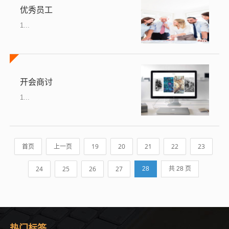
优秀员工
1...
开会商讨
1...
首页
上一页
19
20
21
22
23
24
25
26
27
28
共 28 页
热门标签