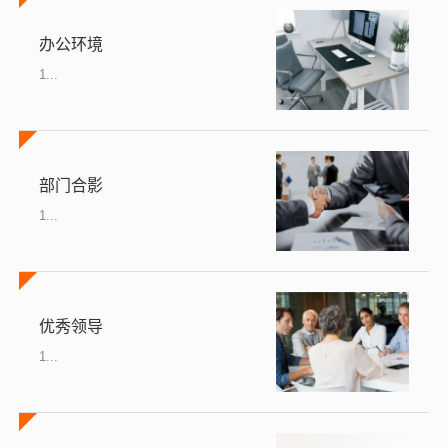
办公环境
1...
部门合影
1...
优秀领导
1...