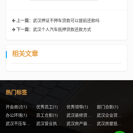
武汉押证不押车贷款可以提前还款吗
上一篇：
武汉个人汽车抵押贷款还款方式
下一篇：
相关文章
热门标签
开会商讨
(1)
优秀员工
(1)
优秀领导
(1)
部门合影
(1)
办公环境
(1)
员工合影
(1)
(1)
武汉装修贷款办理流程
武汉企业贷款还款方式
(1)
(1)
(1)
武汉不压车贷款银行规定
武汉营业执照贷款注意事项
武汉房产装修贷款有哪些优点
武汉房屋抵押银行贷款还清后还需要办理什么手续