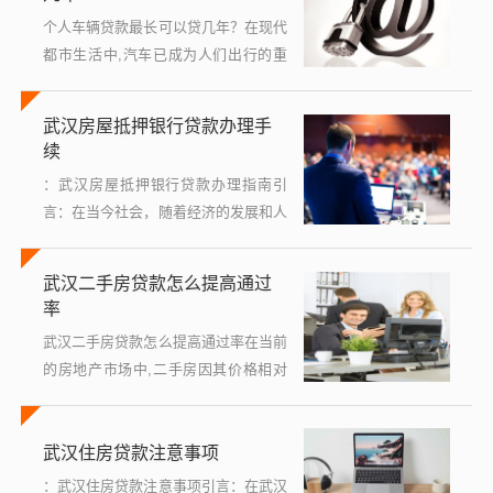
个人车辆贷款最长可以贷几年？在现代
都市生活中,汽车已成为人们出行的重
要工具，对于许多家庭而言，一次性支
付购车全款并非易事，因此选择贷款购
武汉房屋抵押银行贷款办理手
车成为不少人的明智之选，武汉作为中
续
部...
：武汉房屋抵押银行贷款办理指南引
言：在当今社会，随着经济的发展和人
们生活水平的提高，对资金的需求日益
增长，房屋抵押贷款作为一种常见的融
武汉二手房贷款怎么提高通过
资方式，因其低利率、高额度等优
率
势，...
武汉二手房贷款怎么提高通过率在当前
的房地产市场中,二手房因其价格相对
较低、配套设施完善等优势受到很多购
房者的青睐，由于二手房交易涉及到复
武汉住房贷款注意事项
杂的法律和金融问题，许多购房者在申
请...
：武汉住房贷款注意事项引言：在武汉