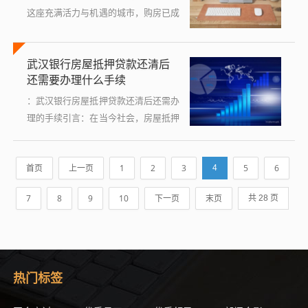
这座充满活力与机遇的城市，购房已成
为许多人实现安居乐业梦想的重要步
骤，随着房贷政策的不断调整与市场环
武汉银行房屋抵押贷款还清后
境的变化，购房者在申请住房贷款时
还需要办理什么手续
需...
：武汉银行房屋抵押贷款还清后还需办
理的手续引言：在当今社会，房屋抵押
贷款已成为许多家庭和企业解决资金需
求的重要途径，当贷款到期并成功还清
首页
上一页
1
2
3
5
6
4
后，许多人可能不清楚还需要进行哪...
7
8
9
10
下一页
末页
共 28 页
热门标签