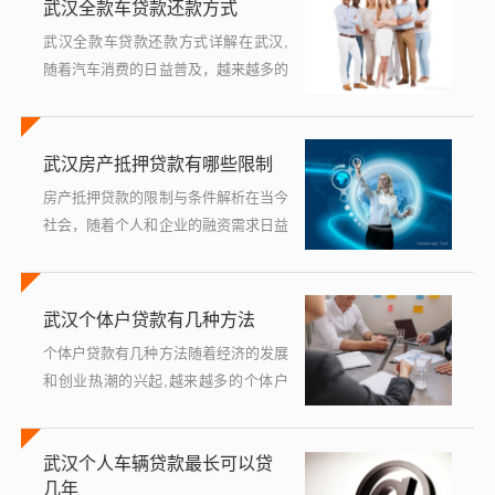
武汉全款车贷款还款方式
武汉全款车贷款还款方式详解在武汉,
随着汽车消费的日益普及，越来越多的
人选择通过贷款的方式来购买汽车，全
款车贷款作为一种常见的购车方式，其
还款方式的选择对于消费者来说至关重
武汉房产抵押贷款有哪些限制
要...
房产抵押贷款的限制与条件解析在当今
社会，随着个人和企业的融资需求日益
增加，房产抵押贷款作为一种常见的融
资方式被广泛采用，特别是在武汉市，
由于其房地产市场的活跃，房产抵押贷
武汉个体户贷款有几种方法
款...
个体户贷款有几种方法随着经济的发展
和创业热潮的兴起,越来越多的个体户
开始寻求资金支持以拓展业务或进行投
资，在武汉，个体户们可以通过多种途
武汉个人车辆贷款最长可以贷
径获得贷款，每种方法都有其特点和适
几年
用...