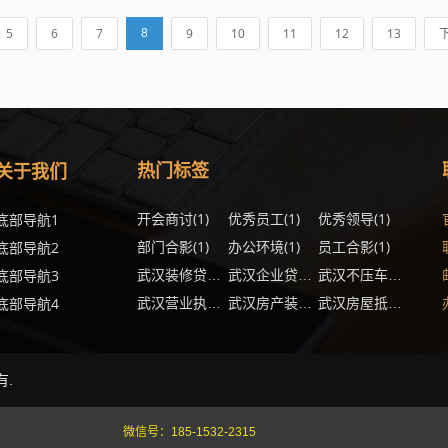
5
6
7
9
10
11
12
13
8
关于我们
热门标签
开会商讨
(1)
优秀员工
(1)
优秀领导
(1)
底部导航1
部门合影
(1)
办公环境
(1)
员工合影
(1)
底部导航2
(1)
(1)
底部导航3
武汉装修贷款办理流程
武汉企业贷款还款方式
武汉不压车贷款银行规定
(1)
(1)
底部导航4
武汉营业执照贷款注意事项
武汉房产装修贷款有哪些优点
武汉房屋抵押银行贷款还清后还需要办理什么手续
有.
微信号：
185-1532-2315